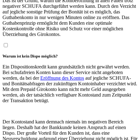
Das ist der Grund, warum die Kontoeröffnung in allen Fällen trotz
negativer SCHUFA durchgeführt werden kann. Durch den Verzicht
auf jegliche sonstige Prüfung der Bonität ist es möglich, das
Guthabenkonto in nur wenigen Minuten online zu eröffnen. Das
Guthabenprinzip ermöglicht dem Kunden eine optimale
Kostenkontrolle ohne Risiko und Schutz vor einer möglichen
Überziehung des Girokontos.
Warum ist kein Dispo möglich?
Ein Dispositionskredit kann grundsätzlich nicht gewährt werden.
Bei schufafreien Konten kann dieser Service nicht angeboten
werden, da bei der
Eröffnung des Kontos
auf jegliche SCHUFA-
und Bonitätsabfragen der zukünftigen Kontoinhaber verzichtet wird.
Mit dem Prepaid Girokonto kann nicht mehr Geld ausgegeben
werden, als der tatsächlich verfügbare Kontostand zum Zeitpunkt
der Transaktion beträgt.
Der Kontostand kann demnach niemals im negativen Bereich
liegen. Deshalb hat der Bankkunde keinen Anspruch auf einen
Dispo. Der große Vorteil für den Kunden ist, dass eine
Neuverschuldung aufgrund einer Überziehung nicht möglich ist. Für