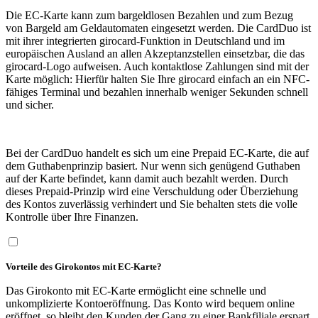
Die EC-Karte kann zum bargeldlosen Bezahlen und zum Bezug
von Bargeld am Geldautomaten eingesetzt werden. Die CardDuo ist
mit ihrer integrierten girocard-Funktion in Deutschland und im
europäischen Ausland an allen Akzeptanzstellen einsetzbar, die das
girocard-Logo aufweisen. Auch kontaktlose Zahlungen sind mit der
Karte möglich: Hierfür halten Sie Ihre girocard einfach an ein NFC-
fähiges Terminal und bezahlen innerhalb weniger Sekunden schnell
und sicher.
Bei der CardDuo handelt es sich um eine Prepaid EC-Karte, die auf
dem Guthabenprinzip basiert. Nur wenn sich genügend Guthaben
auf der Karte befindet, kann damit auch bezahlt werden. Durch
dieses Prepaid-Prinzip wird eine Verschuldung oder Überziehung
des Kontos zuverlässig verhindert und Sie behalten stets die volle
Kontrolle über Ihre Finanzen.
Vorteile des Girokontos mit EC-Karte?
Das Girokonto mit EC-Karte ermöglicht eine schnelle und
unkomplizierte Kontoeröffnung. Das Konto wird bequem online
eröffnet, so bleibt den Kunden der Gang zu einer Bankfiliale erspart.